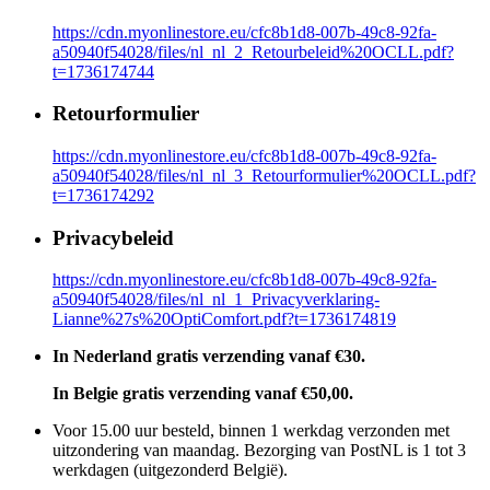
https://cdn.myonlinestore.eu/cfc8b1d8-007b-49c8-92fa-
a50940f54028/files/nl_nl_2_Retourbeleid%20OCLL.pdf?
t=1736174744
Retourformulier
https://cdn.myonlinestore.eu/cfc8b1d8-007b-49c8-92fa-
a50940f54028/files/nl_nl_3_Retourformulier%20OCLL.pdf?
t=1736174292
Privacybeleid
https://cdn.myonlinestore.eu/cfc8b1d8-007b-49c8-92fa-
a50940f54028/files/nl_nl_1_Privacyverklaring-
Lianne%27s%20OptiComfort.pdf?t=1736174819
In Nederland gratis verzending vanaf €30.
In Belgie gratis verzending vanaf €50,00.
Voor 15.00 uur besteld, binnen 1 werkdag verzonden met
uitzondering van maandag. Bezorging van PostNL is 1 tot 3
werkdagen (uitgezonderd België).