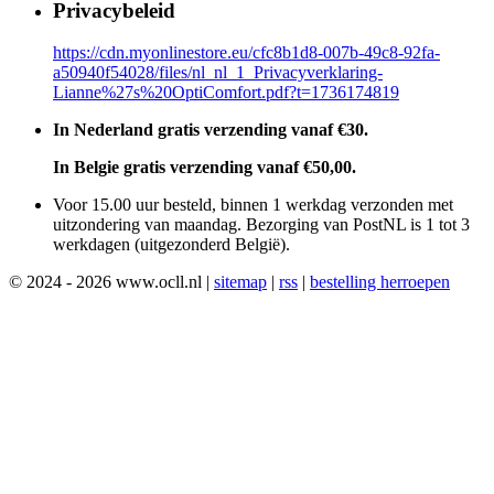
Privacybeleid
https://cdn.myonlinestore.eu/cfc8b1d8-007b-49c8-92fa-
a50940f54028/files/nl_nl_1_Privacyverklaring-
Lianne%27s%20OptiComfort.pdf?t=1736174819
In Nederland gratis verzending vanaf €30.
In Belgie gratis verzending vanaf €50,00.
Voor 15.00 uur besteld, binnen 1 werkdag verzonden met
uitzondering van maandag. Bezorging van PostNL is 1 tot 3
werkdagen (uitgezonderd België).
© 2024 - 2026 www.ocll.nl |
sitemap
|
rss
|
bestelling herroepen