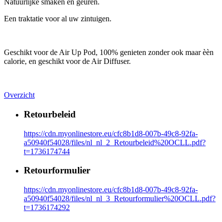
Natuurlijke smaken en geuren.
Een traktatie voor al uw zintuigen.
Geschikt voor de Air Up Pod, 100% genieten zonder ook maar èèn
calorie, en geschikt voor de Air Diffuser.
Overzicht
Retourbeleid
https://cdn.myonlinestore.eu/cfc8b1d8-007b-49c8-92fa-
a50940f54028/files/nl_nl_2_Retourbeleid%20OCLL.pdf?
t=1736174744
Retourformulier
https://cdn.myonlinestore.eu/cfc8b1d8-007b-49c8-92fa-
a50940f54028/files/nl_nl_3_Retourformulier%20OCLL.pdf?
t=1736174292