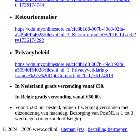
t=1736174744
Retourformulier
https://cdn.myonlinestore.eu/cfc8b1d8-007b-49c8-92fa-
a50940f54028/files/nl_nl_3_Retourformulier%20OCLL.pdf?
t=1736174292
Privacybeleid
https://cdn.myonlinestore.eu/cfc8b1d8-007b-49c8-92fa-
a50940f54028/files/nl_nl_1_Privacyverklaring-
Lianne%27s%20OptiComfort.pdf?t=1736174819
In Nederland gratis verzending vanaf €30.
In Belgie gratis verzending vanaf €50,00.
Voor 15.00 uur besteld, binnen 1 werkdag verzonden met
uitzondering van maandag. Bezorging van PostNL is 1 tot 3
werkdagen (uitgezonderd België).
© 2024 - 2026 www.ocll.nl |
sitemap
|
rss
|
bestelling herroepen