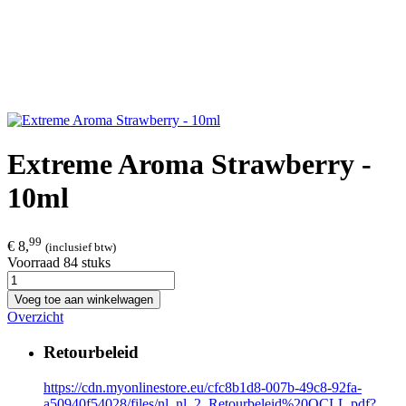
Extreme Aroma Strawberry -
10ml
99
€ 8,
(inclusief btw)
Voorraad 84 stuks
Voeg toe aan winkelwagen
Overzicht
Retourbeleid
https://cdn.myonlinestore.eu/cfc8b1d8-007b-49c8-92fa-
a50940f54028/files/nl_nl_2_Retourbeleid%20OCLL.pdf?