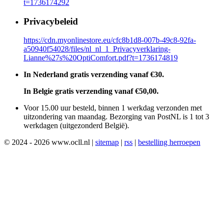
t=1736174292
Privacybeleid
https://cdn.myonlinestore.eu/cfc8b1d8-007b-49c8-92fa-
a50940f54028/files/nl_nl_1_Privacyverklaring-
Lianne%27s%20OptiComfort.pdf?t=1736174819
In Nederland gratis verzending vanaf €30.
In Belgie gratis verzending vanaf €50,00.
Voor 15.00 uur besteld, binnen 1 werkdag verzonden met
uitzondering van maandag. Bezorging van PostNL is 1 tot 3
werkdagen (uitgezonderd België).
© 2024 - 2026 www.ocll.nl |
sitemap
|
rss
|
bestelling herroepen