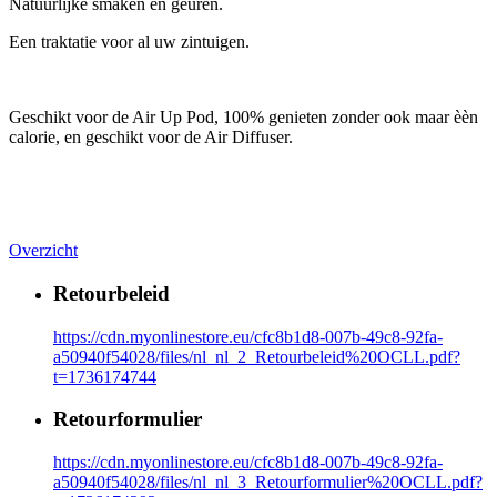
Natuurlijke smaken en geuren.
Een traktatie voor al uw zintuigen.
Geschikt voor de Air Up Pod, 100% genieten zonder ook maar èèn
calorie, en geschikt voor de Air Diffuser.
Overzicht
Retourbeleid
https://cdn.myonlinestore.eu/cfc8b1d8-007b-49c8-92fa-
a50940f54028/files/nl_nl_2_Retourbeleid%20OCLL.pdf?
t=1736174744
Retourformulier
https://cdn.myonlinestore.eu/cfc8b1d8-007b-49c8-92fa-
a50940f54028/files/nl_nl_3_Retourformulier%20OCLL.pdf?