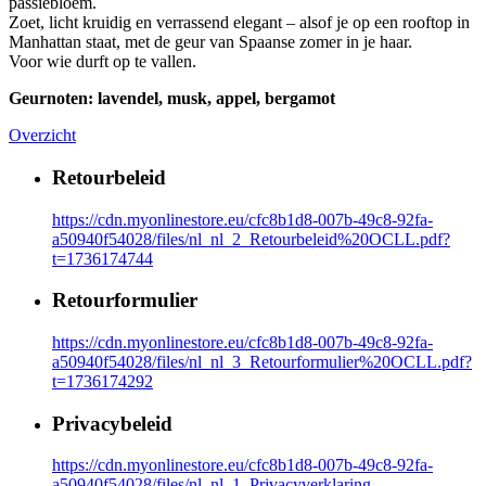
passiebloem.
Zoet, licht kruidig en verrassend elegant – alsof je op een rooftop in
Manhattan staat, met de geur van Spaanse zomer in je haar.
Voor wie durft op te vallen.
Geurnoten: lavendel, musk, appel, bergamot
Overzicht
Retourbeleid
https://cdn.myonlinestore.eu/cfc8b1d8-007b-49c8-92fa-
a50940f54028/files/nl_nl_2_Retourbeleid%20OCLL.pdf?
t=1736174744
Retourformulier
https://cdn.myonlinestore.eu/cfc8b1d8-007b-49c8-92fa-
a50940f54028/files/nl_nl_3_Retourformulier%20OCLL.pdf?
t=1736174292
Privacybeleid
https://cdn.myonlinestore.eu/cfc8b1d8-007b-49c8-92fa-
a50940f54028/files/nl_nl_1_Privacyverklaring-